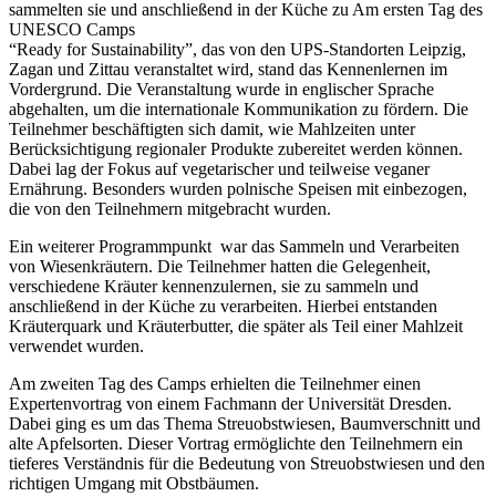
sammelten sie und anschließend in der Küche zu Am ersten Tag des
UNESCO Camps
“Ready for Sustainability”, das von den UPS-Standorten Leipzig,
Zagan und Zittau veranstaltet wird, stand das Kennenlernen im
Vordergrund. Die Veranstaltung wurde in englischer Sprache
abgehalten, um die internationale Kommunikation zu fördern. Die
Teilnehmer beschäftigten sich damit, wie Mahlzeiten unter
Berücksichtigung regionaler Produkte zubereitet werden können.
Dabei lag der Fokus auf vegetarischer und teilweise veganer
Ernährung. Besonders wurden polnische Speisen mit einbezogen,
die von den Teilnehmern mitgebracht wurden.
Ein weiterer Programmpunkt war das Sammeln und Verarbeiten
von Wiesenkräutern. Die Teilnehmer hatten die Gelegenheit,
verschiedene Kräuter kennenzulernen, sie zu sammeln und
anschließend in der Küche zu verarbeiten. Hierbei entstanden
Kräuterquark und Kräuterbutter, die später als Teil einer Mahlzeit
verwendet wurden.
Am zweiten Tag des Camps erhielten die Teilnehmer einen
Expertenvortrag von einem Fachmann der Universität Dresden.
Dabei ging es um das Thema Streuobstwiesen, Baumverschnitt und
alte Apfelsorten. Dieser Vortrag ermöglichte den Teilnehmern ein
tieferes Verständnis für die Bedeutung von Streuobstwiesen und den
richtigen Umgang mit Obstbäumen.