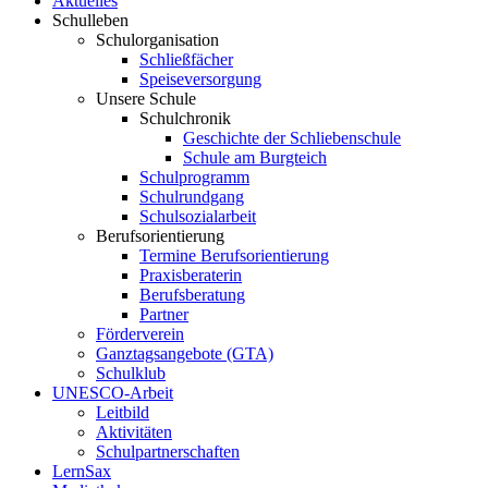
Aktuelles
Schulleben
Schulorganisation
Schließfächer
Speiseversorgung
Unsere Schule
Schulchronik
Geschichte der Schliebenschule
Schule am Burgteich
Schulprogramm
Schulrundgang
Schulsozialarbeit
Berufsorientierung
Termine Berufsorientierung
Praxisberaterin
Berufsberatung
Partner
Förderverein
Ganztagsangebote (GTA)
Schulklub
UNESCO-Arbeit
Leitbild
Aktivitäten
Schulpartnerschaften
LernSax