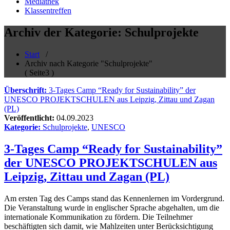
Mediathek
Klassentreffen
Archiv der Kategorie: Schulprojekte
Start
/
Archiv nach Kategorie "Schulprojekte"
( Seite3 )
Überschrift:
3-Tages Camp “Ready for Sustainability” der
UNESCO PROJEKTSCHULEN aus Leipzig, Zittau und Zagan
(PL)
Veröffentlicht:
04.09.2023
Kategorie:
Schulprojekte
,
UNESCO
3-Tages Camp “Ready for Sustainability”
der UNESCO PROJEKTSCHULEN aus
Leipzig, Zittau und Zagan (PL)
Am ersten Tag des Camps stand das Kennenlernen im Vordergrund.
Die Veranstaltung wurde in englischer Sprache abgehalten, um die
internationale Kommunikation zu fördern. Die Teilnehmer
beschäftigten sich damit, wie Mahlzeiten unter Berücksichtigung