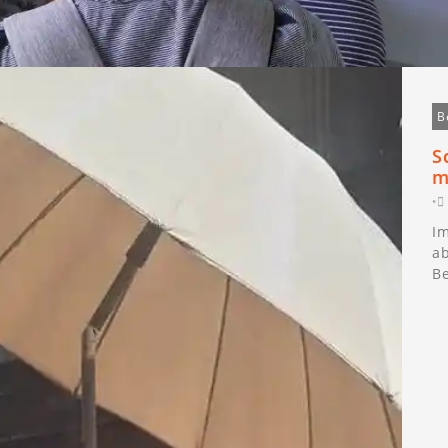
B
S
m
•
Im
ab
Be