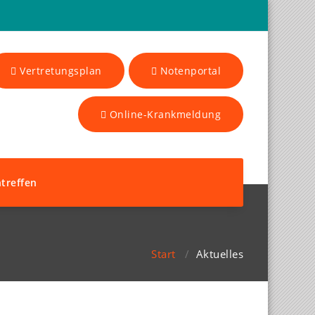
Vertretungsplan
Notenportal
Online-Krankmeldung
treffen
Start
/
Aktuelles