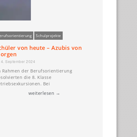
erufsorientierung
Schulprojekte
chüler von heute – Azubis von
orgen
4. September 2024
 Rahmen der Berufsorientierung
solvierten die 8. Klasse
triebsexkursionen. Bei
weiterlesen →