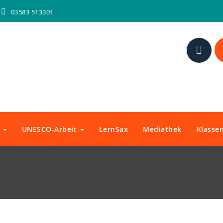
03583 513301
n
UNESCO-Arbeit
LernSax
Mediathek
Klassen