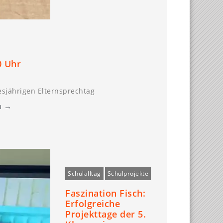
0 Uhr
iesjährigen Elternsprechtag
n →
Schulalltag
Schulprojekte
Faszination Fisch:
Erfolgreiche
Projekttage der 5.