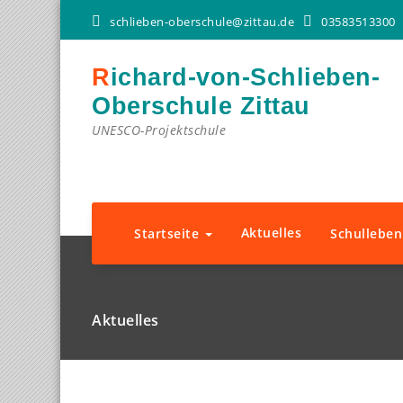
schlieben-oberschule@zittau.de
03583513300
Richard-von-Schlieben-
Oberschule Zittau
UNESCO-Projektschule
Aktuelles
Startseite
Schullebe
Aktuelles