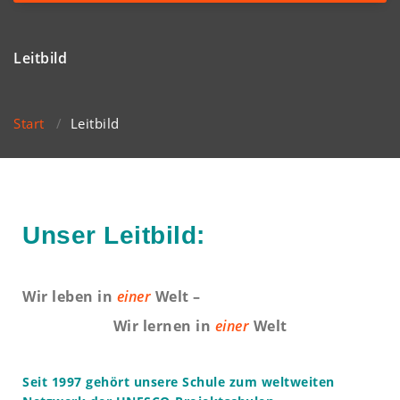
navigation
Leitbild
Start
/
Leitbild
Unser Leitbild:
Wir leben in
einer
Welt –
Wir lernen in
einer
Welt
Seit 1997 gehört unsere Schule zum weltweiten