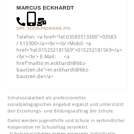
MARCUS ECKHARDT
DIPL. SOZIALPÄDAGOGE (FH)
Telefon: <a href="tel:03583513300">03583
/ 513300</a><br><br>Mobil: <a
href="tel:015232181569">015232181569</a>
<br><br> E-Mail: <a
href"mailto:m.eckhardt@bbz-
bautzen.de">m.eckhardt@bbz-
bautzen.de</a>
Schulsozialarbeit als professionelles
sozialpädagogisches Angebot ergänzt und unterstützt
den Erziehungs- und Bildungsauftrag der Schule.
Damit werden Jugendhilfe und Schule in verbindlicher
Kooperation im Schulalltag verankert.
„Schulsozialarbeiter bieten einerseits individuelle