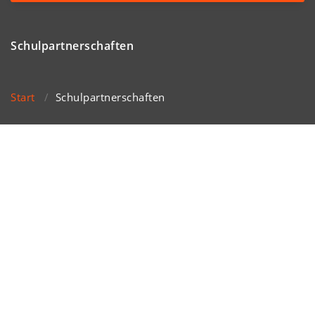
navigation
Schulpartnerschaften
Start
/
Schulpartnerschaften