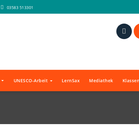
03583 513301
n
UNESCO-Arbeit
LernSax
Mediathek
Klassen