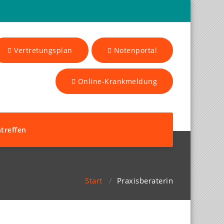
Vertretungsplan
Notenportal
Online-Krankmeldung
treffen
Start
/
Praxisberaterin