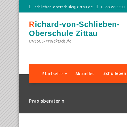
schlieben-oberschule@zittau.de
03583513300
Richard-von-Schlieben-
Oberschule Zittau
UNESCO-Projektschule
Schullebe
Startseite
Aktuelles
Praxisberaterin