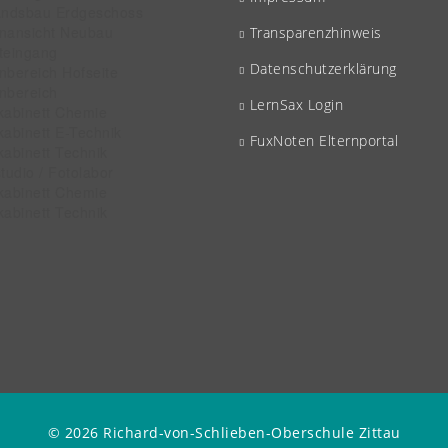
Transparenzhinweis
Datenschutzerklärung
LernSax Login
FuxNoten Elternportal
© 2026 Richard-von-Schlieben-Oberschule Zittau