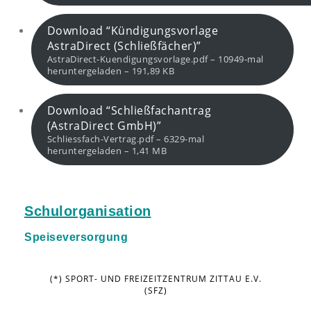
Download “Kündigungsvorlage
AstraDirect (Schließfächer)”
AstraDirect-Kuendigungsvorlage.pdf – 10949-mal
heruntergeladen – 191,89 KB
Download “Schließfachantrag
(AstraDirect GmbH)”
Schliessfach-Vertrag.pdf – 6329-mal
heruntergeladen – 1,41 MB
Schulorganisation
Speiseversorgung
(*) SPORT- UND FREIZEITZENTRUM ZITTAU E.V.
(SFZ)